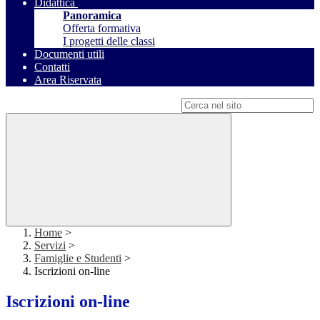
Didattica
Panoramica
Offerta formativa
I progetti delle classi
Documenti utili
Contatti
Area Riservata
Campo di ricerca per le pagine del sito
Home
>
Servizi
>
Famiglie e Studenti
>
Iscrizioni on-line
Iscrizioni on-line