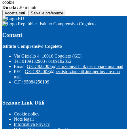
cookie.
Durata:
30 minuti
Accetta tutti
Salva le preferenze
Istituto Comprensivo Cogoleto
Contatti
Istituto Comprensivo Cogoleto
Via Gioiello 4, 16016 Cogoleto (GE)
Tel:
0109182903 / 0109182852
Email:
GEIC82200E@istruzione.it
Link per inviare una mail
PEC:
GEIC82200E@pec.istruzione.it
Link per inviare una
mail
C.F.: 95084250109
Sezione Link Utili
Cookie policy
Note legali
Informativa Privacy