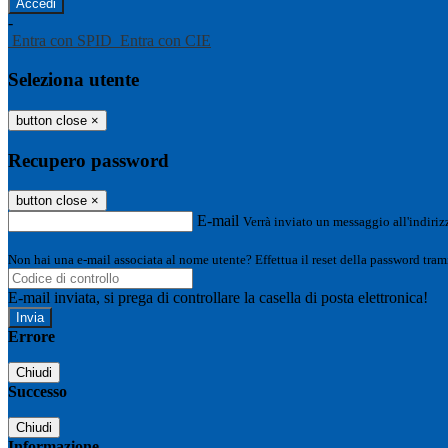
-
Entra con SPID
Entra con CIE
Seleziona utente
button close
×
Recupero password
button close
×
E-mail
Verrà inviato un messaggio all'indirizz
Non hai una e-mail associata al nome utente? Effettua il reset della password tram
E-mail inviata, si prega di controllare la casella di posta elettronica!
Errore
Chiudi
Successo
Chiudi
Informazione