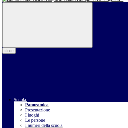
close
Scuola
Panoramica
Presentazione
I luoghi
Le persone
I numeri della scuola