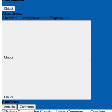
Chiudi
Attendere...
Attendere il completamento dell'operazione...
Chiudi
Chiudi
Conferma
Annulla
Conferma
Istituto Comprensivo
Cogoleto