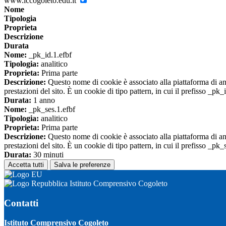
www.iccogoleto.edu.it
Nome
Tipologia
Proprieta
Descrizione
Durata
Nome:
_pk_id.1.efbf
Tipologia:
analitico
Proprieta:
Prima parte
Descrizione:
Questo nome di cookie è associato alla piattaforma di ana
prestazioni del sito. È un cookie di tipo pattern, in cui il prefisso _pk
Durata:
1 anno
Nome:
_pk_ses.1.efbf
Tipologia:
analitico
Proprieta:
Prima parte
Descrizione:
Questo nome di cookie è associato alla piattaforma di ana
prestazioni del sito. È un cookie di tipo pattern, in cui il prefisso _pk
Durata:
30 minuti
Accetta tutti
Salva le preferenze
Istituto Comprensivo Cogoleto
Contatti
Istituto Comprensivo Cogoleto