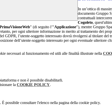
In un’ottica di massim
documento Gruppo Spag
contrattuali intercor
Cogoleto
, quest'ultim
PrimaVisioneWeb
" (di seguito l’"
Applicazione
"), mentre Gruppo Spa
rtanto, per ogni ulteriore informazione in merito al trattamento dei propr
 del GDPR, l’utente-soggetto interessato dovrà rivolgersi al titolare del tr
sizione dell’utente-soggetto interessato per ogni eventuale ulteriore ch
kie necessari al funzionamento ed utili alle finalità illustrate nella
COO
attaforma e non è possibile disabilitarli.
isionare la
COOKIE POLICY
.
 È possibile consultare l'elenco nella pagina della cookie policy.