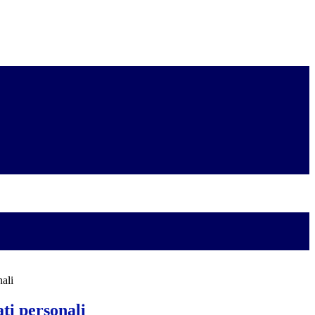
nali
ti personali