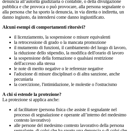
denuncia all’autorità giudiziaria o contabile, o della divulgazione
pubblica e che provoca o può provocare, alla persona segnalante o
alla persona che ha sporto la denuncia, in via diretta o indiretta, un
danno ingiusto, da intendersi come danno ingiustificato.
Alcuni esempi di comportamenti ritorsivi?
il licenziamento, la sospensione o misure equivalenti
la retrocessione di grado o la mancata promozione
il mutamento di funzioni, il cambiamento del luogo di lavoro,
la riduzione dello stipendio, la modifica dell'orario di lavoro
la sospensione della formazione o qualsiasi restrizione
dell'accesso alla stessa
le note di merito negative o le referenze negative
l'adozione di misure disciplinari o di altra sanzione, anche
pecuniaria
la coercizione, l'intimidazione, le molestie o l'ostracismo
A chi si estende la protezione?
La protezione si applica anche:
al facilitatore (persona fisica che assiste il segnalante nel
processo di segnalazione e operante all’interno del medesimo
contesto lavorativo)
alle persone del medesimo contesto lavorativo della persona
segnalante, di colui che ha sporto una denuncia o di colui che