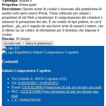
Tipologia:
analitico
Proprieta:
Prima parte
Descrizione:
Questo nome di cookie è associato alla piattaforma di
analisi web open source Piwik. Viene utilizzato per aiutare i
proprietari di siti Web a monitorare il comportamento dei visitatori e
misurare le prestazioni del sito. È un cookie di tipo pattern, in cui il
prefisso _pk_ses è seguito da una breve serie di numeri e lettere, che
si ritiene sia un codice di riferimento per il dominio che imposta il
cookie.
Durata:
30 minuti
Accetta tutti
Salva le preferenze
Istituto Comprensivo Cogoleto
Contatti
Istituto Comprensivo Cogoleto
Via Gioiello 4, 16016 Cogoleto (GE)
Tel:
0109182903 / 0109182852
Email:
GEIC82200E@istruzione.it
Link per inviare una mail
PEC:
GEIC82200E@pec.istruzione.it
Link per inviare una
mail
C.F.: 95084250109