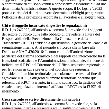
o comunitarie di cui sono venuti a conoscenza e riconducibili ad una
determinata Amministrazione. A questo scopo, il D. Lgs. 24/2023
pone a carico dei datori di lavoro determinati obblighi per garantire
l’efficacia della protezione accordata ai lavoratori e ai soggetti terzi.
Chi è il soggetto incaricato di gestire le segnalazioni?
Il D. Lgs 24/2023, all’articolo 4, comma 5, prevede che i soggetti
del settore pubblico cui è fatto obbligo di prevedere la figura del
Responsabile della Prevenzione della Corruzione e della
Trasparenza (RPCT) affidano a quest'ultimo la gestione del canale di
segnalazione interna. A tal riguardo si ricorda che in base alla
Delibera ANAC 430/2016: “tenuto conto dell’articolazione
periferica del sistema scolastico e dei rapporti che intercorrono tra le
istituzioni scolastiche e l’Amministrazione ministeriale, si ritiene di
individuare il RPC nel Direttore dell’Ufficio scolastico regionale, o
per le regioni in cui è previsto, nel coordinatore regionale.
Considerato l’ambito territoriale particolarmente esteso, al fine di
agevolare il RPC, i dirigenti di ambito territoriale operano quali
referenti del RPC”. Pertanto, in ambito scolastico, la gestione del
canale di segnalazione interna è affidata al RPCT ossia l’USR di
riferimento.
Cosa succede se scrivo direttamente alla scuola?
Il D. Lgs. 24/2023, all’articolo 4, comma 6, prevede che, se la
segnalazione interna è presentata ad un soggetto diverso dal RPCT