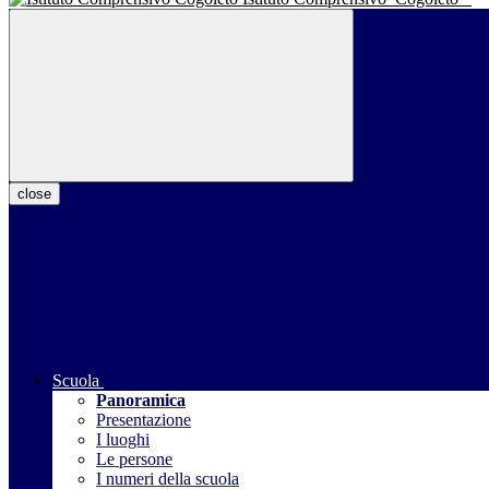
close
Scuola
Panoramica
Presentazione
I luoghi
Le persone
I numeri della scuola