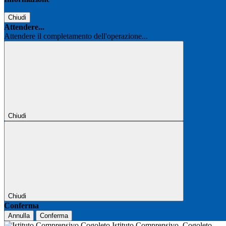
Chiudi
Attendere...
Attendere il completamento dell'operazione...
Chiudi
Chiudi
Conferma
Annulla
Conferma
Istituto Comprensivo
Cogoleto