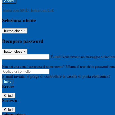
-
Entra con SPID
Entra con CIE
Seleziona utente
button close
×
Recupero password
button close
×
E-mail
Verrà inviato un messaggio all'indirizz
Non hai una e-mail associata al nome utente? Effettua il reset della password tram
E-mail inviata, si prega di controllare la casella di posta elettronica!
Errore
Chiudi
Successo
Chiudi
Informazione