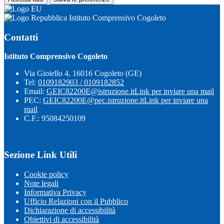
Istituto Comprensivo Cogoleto
Contatti
Istituto Comprensivo Cogoleto
Via Gioiello 4, 16016 Cogoleto (GE)
Tel:
0109182903 / 0109182852
Email:
GEIC82200E@istruzione.it
Link per inviare una mail
PEC:
GEIC82200E@pec.istruzione.it
Link per inviare una
mail
C.F.: 95084250109
Sezione Link Utili
Cookie policy
Note legali
Informativa Privacy
Ufficio Relazioni con il Pubblico
Dichiarazione di accessibilità
Obiettivi di accessibilità