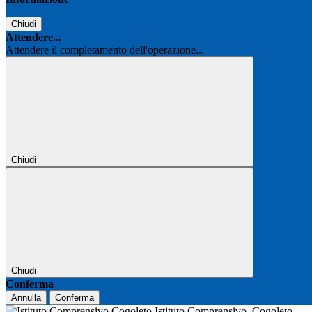
Chiudi
Attendere...
Attendere il completamento dell'operazione...
Chiudi
Chiudi
Conferma
Annulla
Conferma
Istituto Comprensivo
Cogoleto