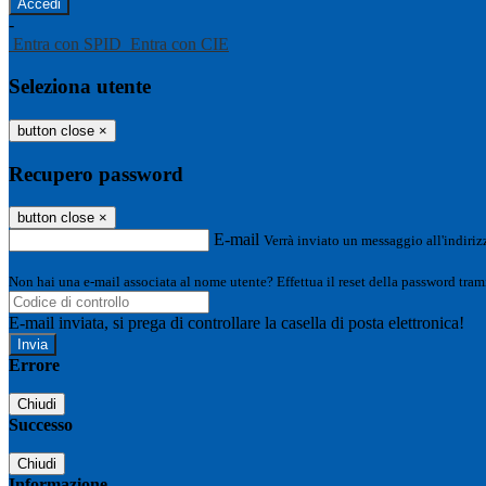
-
Entra con SPID
Entra con CIE
Seleziona utente
button close
×
Recupero password
button close
×
E-mail
Verrà inviato un messaggio all'indirizz
Non hai una e-mail associata al nome utente? Effettua il reset della password tram
E-mail inviata, si prega di controllare la casella di posta elettronica!
Errore
Chiudi
Successo
Chiudi
Informazione