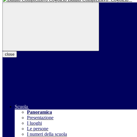
close
Scuola
Panoramica
Presentazione
I luoghi
Le persone
I numeri della scuola