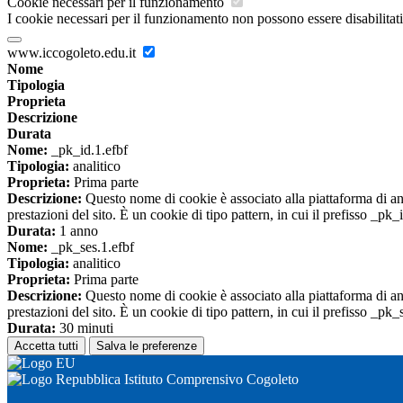
Cookie necessari per il funzionamento
I cookie necessari per il funzionamento non possono essere disabilitati.
www.iccogoleto.edu.it
Nome
Tipologia
Proprieta
Descrizione
Durata
Nome:
_pk_id.1.efbf
Tipologia:
analitico
Proprieta:
Prima parte
Descrizione:
Questo nome di cookie è associato alla piattaforma di ana
prestazioni del sito. È un cookie di tipo pattern, in cui il prefisso _pk
Durata:
1 anno
Nome:
_pk_ses.1.efbf
Tipologia:
analitico
Proprieta:
Prima parte
Descrizione:
Questo nome di cookie è associato alla piattaforma di ana
prestazioni del sito. È un cookie di tipo pattern, in cui il prefisso _pk
Durata:
30 minuti
Accetta tutti
Salva le preferenze
Istituto Comprensivo Cogoleto