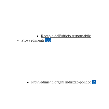
Recapiti dell'ufficio responsabile
Provvedimenti
435
Provvedimenti organi indirizzo-politico
15