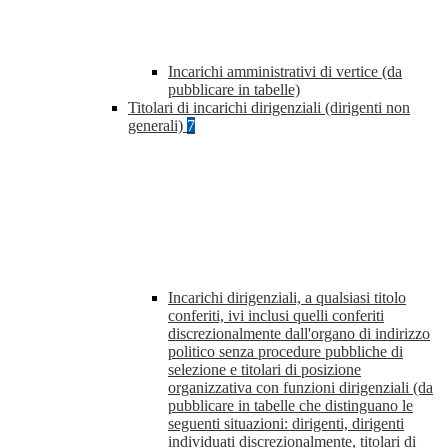
Incarichi amministrativi di vertice (da
pubblicare in tabelle)
Titolari di incarichi dirigenziali (dirigenti non
generali)
7
Incarichi dirigenziali, a qualsiasi titolo
conferiti, ivi inclusi quelli conferiti
discrezionalmente dall'organo di indirizzo
politico senza procedure pubbliche di
selezione e titolari di posizione
organizzativa con funzioni dirigenziali (da
pubblicare in tabelle che distinguano le
seguenti situazioni: dirigenti, dirigenti
individuati discrezionalmente, titolari di