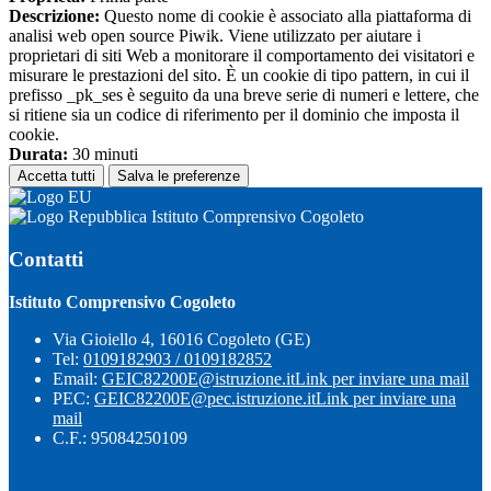
Descrizione:
Questo nome di cookie è associato alla piattaforma di
analisi web open source Piwik. Viene utilizzato per aiutare i
proprietari di siti Web a monitorare il comportamento dei visitatori e
misurare le prestazioni del sito. È un cookie di tipo pattern, in cui il
prefisso _pk_ses è seguito da una breve serie di numeri e lettere, che
si ritiene sia un codice di riferimento per il dominio che imposta il
cookie.
Durata:
30 minuti
Accetta tutti
Salva le preferenze
Istituto Comprensivo Cogoleto
Contatti
Istituto Comprensivo Cogoleto
Via Gioiello 4, 16016 Cogoleto (GE)
Tel:
0109182903 / 0109182852
Email:
GEIC82200E@istruzione.it
Link per inviare una mail
PEC:
GEIC82200E@pec.istruzione.it
Link per inviare una
mail
C.F.: 95084250109