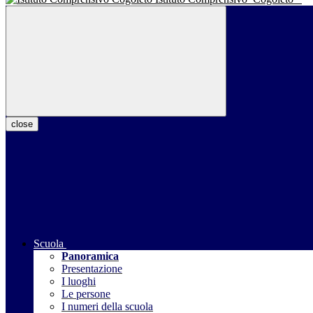
close
Scuola
Panoramica
Presentazione
I luoghi
Le persone
I numeri della scuola