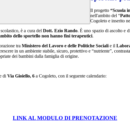
Il progetto
“Scuola in
nell'ambito del “
Patto
Cogoleto e inserito n
 scolastico, è a cura del
Dott. Ezio Rando
.
È uno spazio di ascolto e d
'ambito dello sportello non hanno fini terapeutici
.
borazione tra
Ministero del Lavoro e delle Politiche Sociali
e il
Labora
escere in un ambiente stabile, sicuro, protettivo e “nutriente”, contrast
opriate dei bambini dalla famiglia di origine.
e di
Via Gioiello, 6
a Cogoleto,
con il seguente calendario:
LINK AL MODULO DI PRENOTAZIONE