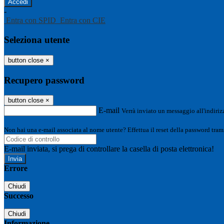
-
Entra con SPID
Entra con CIE
Seleziona utente
button close
×
Recupero password
button close
×
E-mail
Verrà inviato un messaggio all'indirizz
Non hai una e-mail associata al nome utente? Effettua il reset della password tram
E-mail inviata, si prega di controllare la casella di posta elettronica!
Errore
Chiudi
Successo
Chiudi
Informazione