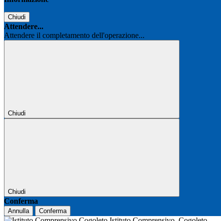
Chiudi
Attendere...
Attendere il completamento dell'operazione...
Chiudi
Chiudi
Conferma
Annulla
Conferma
Istituto Comprensivo
Cogoleto