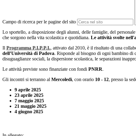
Campo di ricerca per le pagine del sito
Lo sportello, a disposizione degli alunni, delle famiglie, del personale
che sorgono nella vita scolastica e quotidiana.
Le attività svolte nell
Il
Programma P.I.P.P.I.
, attivato dal 2010, è il risultato di una colla
dell’Università di Padova
. Risponde al bisogno di ogni bambino di cr
disuguaglianze sociali, la dispersione scolastica, le separazioni inappr
Le attività previste sono finanziate con fondi
PNRR
.
Gli incontri si terranno al
Mercoledì
, con orario
10 - 12
,
presso la sed
9 aprile 2025
23 aprile 2025
7 maggio 2025
21 maggio 2025
4 giugno 2025
In allegato: