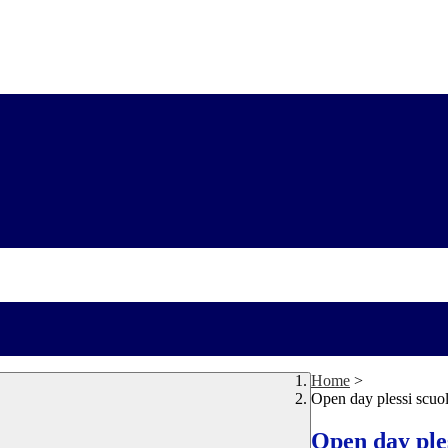
Home
>
Open day plessi scuo
Open day ple