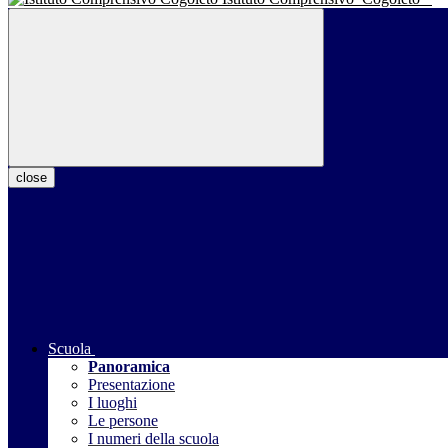
close
Scuola
Panoramica
Presentazione
I luoghi
Le persone
I numeri della scuola