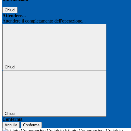
Chiudi
Attendere...
Attendere il completamento dell'operazione...
Chiudi
Chiudi
Conferma
Annulla
Conferma
Istituto Comprensivo
Cogoleto