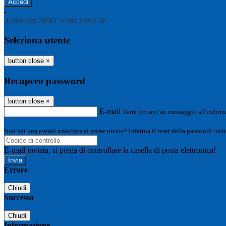
-
Entra con SPID
Entra con CIE
Seleziona utente
button close
×
Recupero password
button close
×
E-mail
Verrà inviato un messaggio all'indirizz
Non hai una e-mail associata al nome utente? Effettua il reset della password tram
E-mail inviata, si prega di controllare la casella di posta elettronica!
Errore
Chiudi
Successo
Chiudi
Informazione