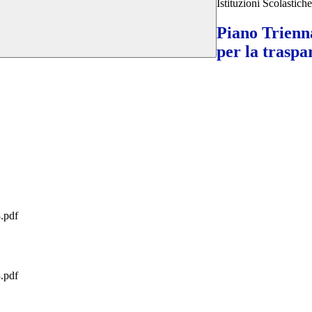
Istituzioni Scolastic
Piano Trienn
per la traspa
.pdf
.pdf