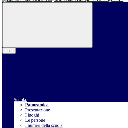
close
Scuola
Panoramica
Presentazione
I luoghi
Le persone
I numeri della scuola