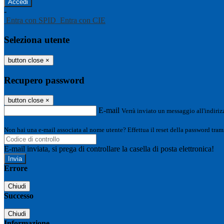
-
Entra con SPID
Entra con CIE
Seleziona utente
button close
×
Recupero password
button close
×
E-mail
Verrà inviato un messaggio all'indirizz
Non hai una e-mail associata al nome utente? Effettua il reset della password tram
E-mail inviata, si prega di controllare la casella di posta elettronica!
Errore
Chiudi
Successo
Chiudi
Informazione