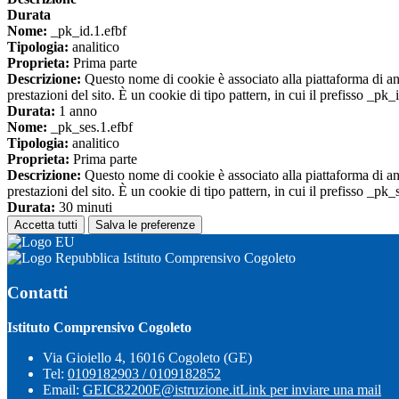
Durata
Nome:
_pk_id.1.efbf
Tipologia:
analitico
Proprieta:
Prima parte
Descrizione:
Questo nome di cookie è associato alla piattaforma di ana
prestazioni del sito. È un cookie di tipo pattern, in cui il prefisso _pk
Durata:
1 anno
Nome:
_pk_ses.1.efbf
Tipologia:
analitico
Proprieta:
Prima parte
Descrizione:
Questo nome di cookie è associato alla piattaforma di ana
prestazioni del sito. È un cookie di tipo pattern, in cui il prefisso _pk
Durata:
30 minuti
Accetta tutti
Salva le preferenze
Istituto Comprensivo Cogoleto
Contatti
Istituto Comprensivo Cogoleto
Via Gioiello 4, 16016 Cogoleto (GE)
Tel:
0109182903 / 0109182852
Email:
GEIC82200E@istruzione.it
Link per inviare una mail