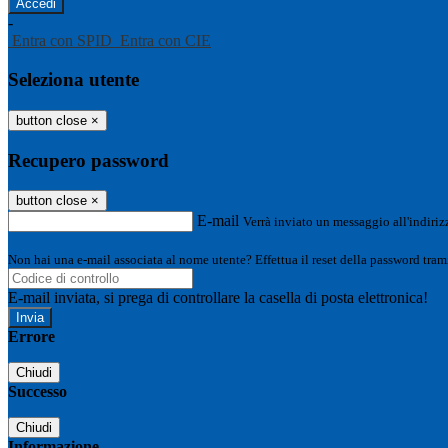
-
Entra con SPID
Entra con CIE
Seleziona utente
button close
×
Recupero password
button close
×
E-mail
Verrà inviato un messaggio all'indirizz
Non hai una e-mail associata al nome utente? Effettua il reset della password tram
E-mail inviata, si prega di controllare la casella di posta elettronica!
Errore
Chiudi
Successo
Chiudi
Informazione