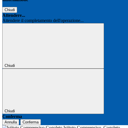
Chiudi
Attendere...
Attendere il completamento dell'operazione...
Chiudi
Chiudi
Conferma
Annulla
Conferma
Istituto Comprensivo
Cogoleto