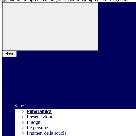
close
Scuola
Panoramica
Presentazione
I luoghi
Le persone
I numeri della scuola