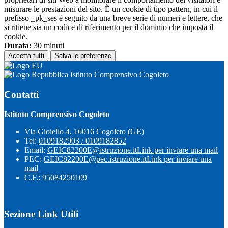
misurare le prestazioni del sito. È un cookie di tipo pattern, in cui il
prefisso _pk_ses è seguito da una breve serie di numeri e lettere, che
si ritiene sia un codice di riferimento per il dominio che imposta il
cookie.
Durata:
30 minuti
Accetta tutti
Salva le preferenze
Istituto Comprensivo Cogoleto
Contatti
Istituto Comprensivo Cogoleto
Via Gioiello 4, 16016 Cogoleto (GE)
Tel:
0109182903 / 0109182852
Email:
GEIC82200E@istruzione.it
Link per inviare una mail
PEC:
GEIC82200E@pec.istruzione.it
Link per inviare una
mail
C.F.: 95084250109
Sezione Link Utili