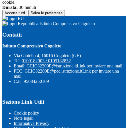
cookie.
Durata:
30 minuti
Accetta tutti
Salva le preferenze
Istituto Comprensivo Cogoleto
Contatti
Istituto Comprensivo Cogoleto
Via Gioiello 4, 16016 Cogoleto (GE)
Tel:
0109182903 / 0109182852
Email:
GEIC82200E@istruzione.it
Link per inviare una mail
PEC:
GEIC82200E@pec.istruzione.it
Link per inviare una
mail
C.F.: 95084250109
Sezione Link Utili
Cookie policy
Note legali
Informativa Privacy