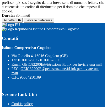
prefisso _pk_ses è seguito da una breve serie di numeri e lettere, che
si ritiene sia un codice di riferimento per il dominio che imposta il
cookie.
Durata:
30 minuti
Accetta tutti
Salva le preferenze
Istituto Comprensivo Cogoleto
Contatti
Istituto Comprensivo Cogoleto
Via Gioiello 4, 16016 Cogoleto (GE)
Tel:
0109182903 / 0109182852
Email:
GEIC82200E@istruzione.it
Link per inviare una mail
PEC:
GEIC82200E@pec.istruzione.it
Link per inviare una
mail
C.F.: 95084250109
Sezione Link Utili
Cookie policy