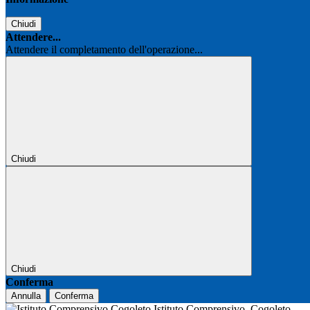
Chiudi
Attendere...
Attendere il completamento dell'operazione...
Chiudi
Chiudi
Conferma
Annulla
Conferma
Istituto Comprensivo
Cogoleto