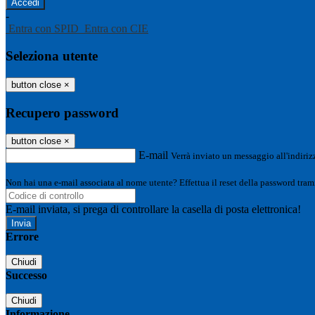
-
Entra con SPID
Entra con CIE
Seleziona utente
button close
×
Recupero password
button close
×
E-mail
Verrà inviato un messaggio all'indirizz
Non hai una e-mail associata al nome utente? Effettua il reset della password tram
E-mail inviata, si prega di controllare la casella di posta elettronica!
Errore
Chiudi
Successo
Chiudi
Informazione