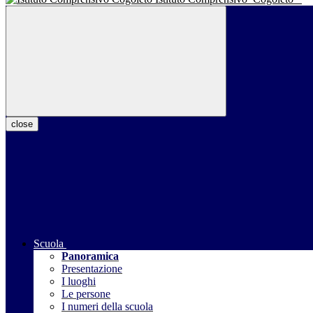
close
Scuola
Panoramica
Presentazione
I luoghi
Le persone
I numeri della scuola