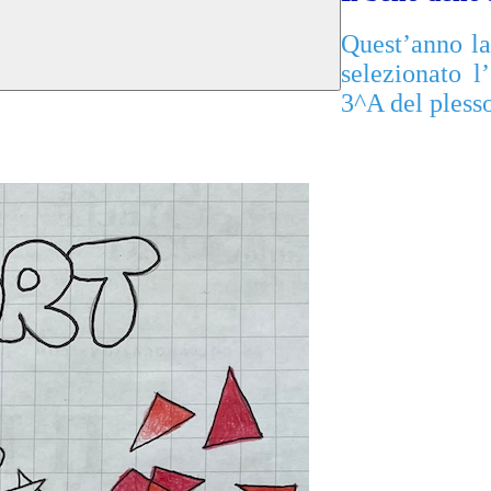
Quest’anno la 
selezionato l
3^A del pless