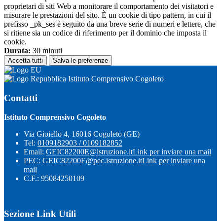
proprietari di siti Web a monitorare il comportamento dei visitatori e
misurare le prestazioni del sito. È un cookie di tipo pattern, in cui il
prefisso _pk_ses è seguito da una breve serie di numeri e lettere, che
si ritiene sia un codice di riferimento per il dominio che imposta il
cookie.
Durata:
30 minuti
Accetta tutti
Salva le preferenze
Istituto Comprensivo Cogoleto
Contatti
Istituto Comprensivo Cogoleto
Via Gioiello 4, 16016 Cogoleto (GE)
Tel:
0109182903 / 0109182852
Email:
GEIC82200E@istruzione.it
Link per inviare una mail
PEC:
GEIC82200E@pec.istruzione.it
Link per inviare una
mail
C.F.: 95084250109
Sezione Link Utili