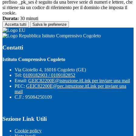
prefisso _pk_ses è seguito da una breve serie di numeri e lettere, che
si ritiene sia un codice di riferimento per il dominio che imposta il
cookie.
Durata:
30 minuti
Accetta tutti
Salva le preferenze
Istituto Comprensivo Cogoleto
Contatti
Istituto Comprensivo Cogoleto
Via Gioiello 4, 16016 Cogoleto (GE)
Tel:
0109182903 / 0109182852
Email:
GEIC82200E@istruzione.it
Link per inviare una mail
PEC:
GEIC82200E@pec.istruzione.it
Link per inviare una
mail
C.F.: 95084250109
Sezione Link Utili
Cookie policy