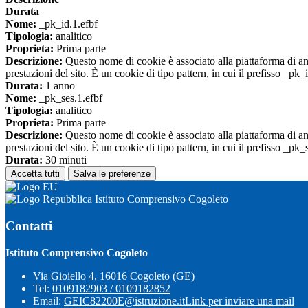
Durata
Nome:
_pk_id.1.efbf
Tipologia:
analitico
Proprieta:
Prima parte
Descrizione:
Questo nome di cookie è associato alla piattaforma di ana
prestazioni del sito. È un cookie di tipo pattern, in cui il prefisso _pk
Durata:
1 anno
Nome:
_pk_ses.1.efbf
Tipologia:
analitico
Proprieta:
Prima parte
Descrizione:
Questo nome di cookie è associato alla piattaforma di ana
prestazioni del sito. È un cookie di tipo pattern, in cui il prefisso _pk
Durata:
30 minuti
Accetta tutti
Salva le preferenze
Istituto Comprensivo Cogoleto
Contatti
Istituto Comprensivo Cogoleto
Via Gioiello 4, 16016 Cogoleto (GE)
Tel:
0109182903 / 0109182852
Email:
GEIC82200E@istruzione.it
Link per inviare una mail