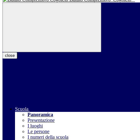
close
Scuola
Panoramica
Presentazione
I luoghi
Le persone
I numeri della scuola