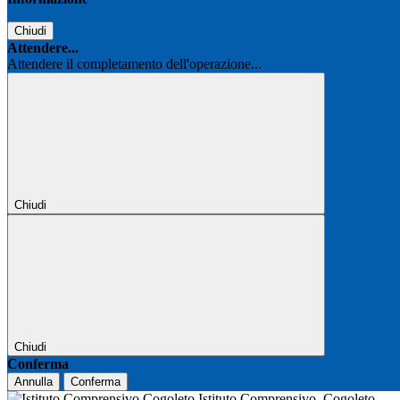
Chiudi
Attendere...
Attendere il completamento dell'operazione...
Chiudi
Chiudi
Conferma
Annulla
Conferma
Istituto Comprensivo
Cogoleto