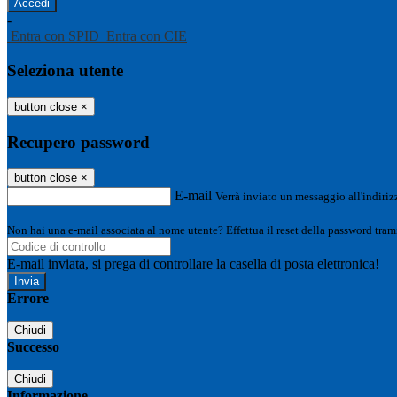
-
Entra con SPID
Entra con CIE
Seleziona utente
button close
×
Recupero password
button close
×
E-mail
Verrà inviato un messaggio all'indirizz
Non hai una e-mail associata al nome utente? Effettua il reset della password tram
E-mail inviata, si prega di controllare la casella di posta elettronica!
Errore
Chiudi
Successo
Chiudi
Informazione