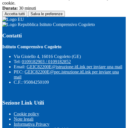
cookie.
Durata:
30 minuti
Accetta tutti
Salva le preferenze
Istituto Comprensivo Cogoleto
Contatti
Istituto Comprensivo Cogoleto
Via Gioiello 4, 16016 Cogoleto (GE)
Tel:
0109182903 / 0109182852
Email:
GEIC82200E@istruzione.it
Link per inviare una mail
PEC:
GEIC82200E@pec.istruzione.it
Link per inviare una
mail
C.F.: 95084250109
Sezione Link Utili
Cookie policy
Note legali
Informativa Privacy