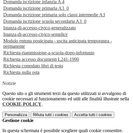
Domanda iscrizione infanzia A 4
Domanda iscrizione primaria A3_0
Domanda iscrizione primaria solo classi intermedie A3
Domanda iscrizione scuola secondaria A3_0
Istanza-di-accesso-civico-generalizzato
Istanza-di-accesso-civico-semplice
Modulo entrata posticipata - uscita anticipata temporanea -
permanente
Richiesta-riammissione-a-scuola-dopo-infortunio
Richiesta accesso documenti L241-1990
Richiesta comodato libri di testo
Richiesta nulla osta
Notizie
Questo sito o gli strumenti terzi da questo utilizzati si avvalgono di
cookie necessari al funzionamento ed utili alle finalità illustrate nella
COOKIE POLICY
.
Personalizza
Rifiuta tutti
i cookies
Accetta tutti
i cookies
Gestione cookie
In questa schermata è possibile scegliere quali cookie consentire.