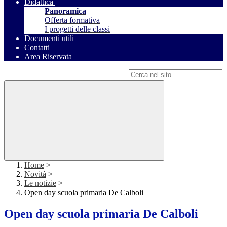
Didattica
Panoramica
Offerta formativa
I progetti delle classi
Documenti utili
Contatti
Area Riservata
Campo di ricerca per le pagine del sito
Home
>
Novità
>
Le notizie
>
Open day scuola primaria De Calboli
Open day scuola primaria De Calboli