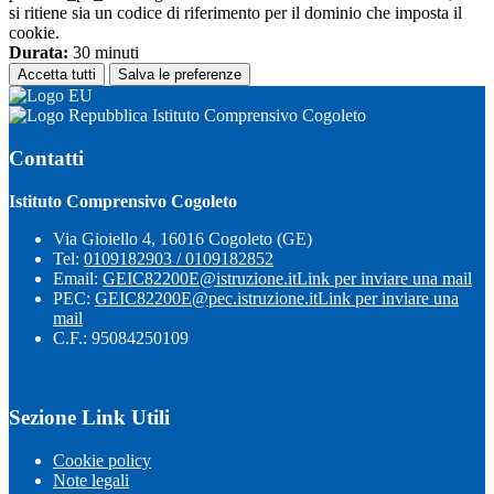
si ritiene sia un codice di riferimento per il dominio che imposta il
cookie.
Durata:
30 minuti
Accetta tutti
Salva le preferenze
Istituto Comprensivo Cogoleto
Contatti
Istituto Comprensivo Cogoleto
Via Gioiello 4, 16016 Cogoleto (GE)
Tel:
0109182903 / 0109182852
Email:
GEIC82200E@istruzione.it
Link per inviare una mail
PEC:
GEIC82200E@pec.istruzione.it
Link per inviare una
mail
C.F.: 95084250109
Sezione Link Utili
Cookie policy
Note legali