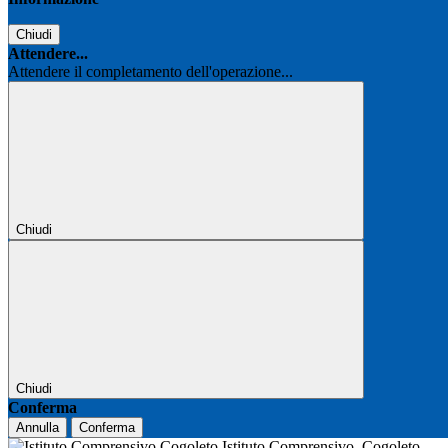
Chiudi
Attendere...
Attendere il completamento dell'operazione...
Chiudi
Chiudi
Conferma
Annulla
Conferma
Istituto Comprensivo
Cogoleto