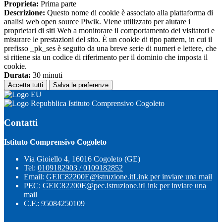
Proprieta:
Prima parte
Descrizione:
Questo nome di cookie è associato alla piattaforma di
analisi web open source Piwik. Viene utilizzato per aiutare i
proprietari di siti Web a monitorare il comportamento dei visitatori e
misurare le prestazioni del sito. È un cookie di tipo pattern, in cui il
prefisso _pk_ses è seguito da una breve serie di numeri e lettere, che
si ritiene sia un codice di riferimento per il dominio che imposta il
cookie.
Durata:
30 minuti
Accetta tutti
Salva le preferenze
Istituto Comprensivo Cogoleto
Contatti
Istituto Comprensivo Cogoleto
Via Gioiello 4, 16016 Cogoleto (GE)
Tel:
0109182903 / 0109182852
Email:
GEIC82200E@istruzione.it
Link per inviare una mail
PEC:
GEIC82200E@pec.istruzione.it
Link per inviare una
mail
C.F.: 95084250109