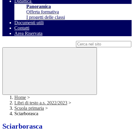
Didattica
Panoramica
Offerta formativa
I progetti delle classi
Documenti utili
Contatti
Area Riservata
Campo di ricerca per le pagine del sito
Home
>
Libri di testo a.s. 2022/2023
>
Scuola primaria
>
Sciarborasca
Sciarborasca