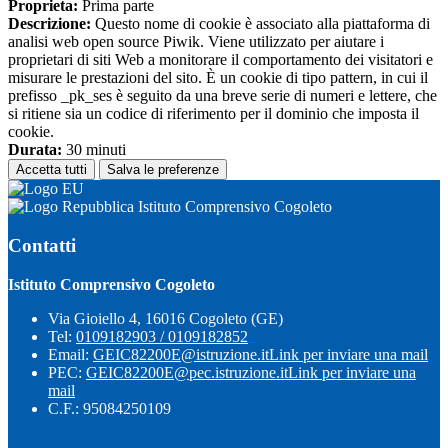
Proprieta:
Prima parte
Descrizione:
Questo nome di cookie è associato alla piattaforma di
analisi web open source Piwik. Viene utilizzato per aiutare i
proprietari di siti Web a monitorare il comportamento dei visitatori e
misurare le prestazioni del sito. È un cookie di tipo pattern, in cui il
prefisso _pk_ses è seguito da una breve serie di numeri e lettere, che
si ritiene sia un codice di riferimento per il dominio che imposta il
cookie.
Durata:
30 minuti
Accetta tutti
Salva le preferenze
Istituto Comprensivo Cogoleto
Contatti
Istituto Comprensivo Cogoleto
Via Gioiello 4, 16016 Cogoleto (GE)
Tel:
0109182903 / 0109182852
Email:
GEIC82200E@istruzione.it
Link per inviare una mail
PEC:
GEIC82200E@pec.istruzione.it
Link per inviare una
mail
C.F.: 95084250109