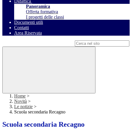
Didattica
Panoramica
Offerta formativa
I progetti delle classi
Documenti utili
Contatti
Area Riservata
Campo di ricerca per le pagine del sito
Home
>
Novità
>
Le notizie
>
Scuola secondaria Recagno
Scuola secondaria Recagno