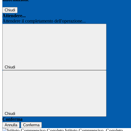
Chiudi
Attendere...
Attendere il completamento dell'operazione...
Chiudi
Chiudi
Conferma
Annulla
Conferma
Istituto Comprensivo
Cogoleto