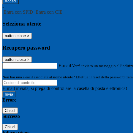
-
Entra con SPID
Entra con CIE
Seleziona utente
button close
×
Recupero password
button close
×
E-mail
Verrà inviato un messaggio all'indirizz
Non hai una e-mail associata al nome utente? Effettua il reset della password tram
E-mail inviata, si prega di controllare la casella di posta elettronica!
Errore
Chiudi
Successo
Chiudi
Informazione