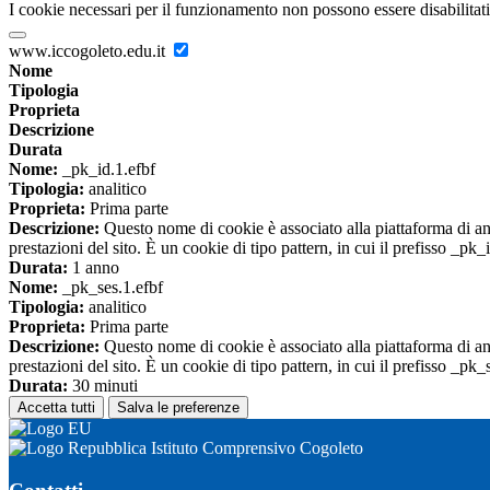
I cookie necessari per il funzionamento non possono essere disabilitati.
www.iccogoleto.edu.it
Nome
Tipologia
Proprieta
Descrizione
Durata
Nome:
_pk_id.1.efbf
Tipologia:
analitico
Proprieta:
Prima parte
Descrizione:
Questo nome di cookie è associato alla piattaforma di ana
prestazioni del sito. È un cookie di tipo pattern, in cui il prefisso _pk
Durata:
1 anno
Nome:
_pk_ses.1.efbf
Tipologia:
analitico
Proprieta:
Prima parte
Descrizione:
Questo nome di cookie è associato alla piattaforma di ana
prestazioni del sito. È un cookie di tipo pattern, in cui il prefisso _pk
Durata:
30 minuti
Accetta tutti
Salva le preferenze
Istituto Comprensivo Cogoleto