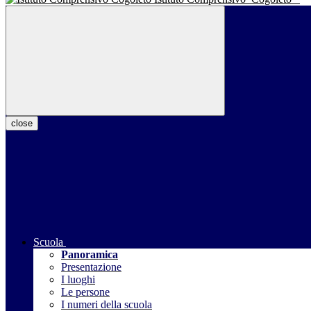
close
Scuola
Panoramica
Presentazione
I luoghi
Le persone
I numeri della scuola