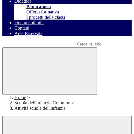
Didattica
Panoramica
Offerta formativa
I progetti delle classi
Documenti utili
Contatti
Area Riservata
Campo di ricerca per le pagine del sito
Home
>
Scuola dell'Infanzia Colombo
>
Attività scuola dell'infanzia