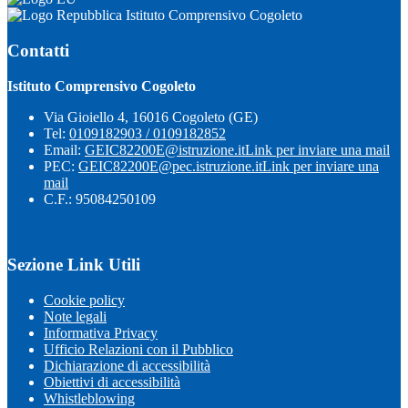
Istituto Comprensivo Cogoleto
Contatti
Istituto Comprensivo Cogoleto
Via Gioiello 4, 16016 Cogoleto (GE)
Tel:
0109182903 / 0109182852
Email:
GEIC82200E@istruzione.it
Link per inviare una mail
PEC:
GEIC82200E@pec.istruzione.it
Link per inviare una
mail
C.F.: 95084250109
Sezione Link Utili
Cookie policy
Note legali
Informativa Privacy
Ufficio Relazioni con il Pubblico
Dichiarazione di accessibilità
Obiettivi di accessibilità
Whistleblowing