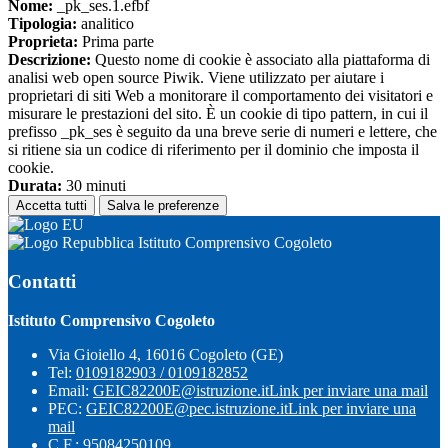
Nome:
_pk_ses.1.efbf
Tipologia:
analitico
Proprieta:
Prima parte
Descrizione:
Questo nome di cookie è associato alla piattaforma di
analisi web open source Piwik. Viene utilizzato per aiutare i
proprietari di siti Web a monitorare il comportamento dei visitatori e
misurare le prestazioni del sito. È un cookie di tipo pattern, in cui il
prefisso _pk_ses è seguito da una breve serie di numeri e lettere, che
si ritiene sia un codice di riferimento per il dominio che imposta il
cookie.
Durata:
30 minuti
Accetta tutti
Salva le preferenze
Istituto Comprensivo Cogoleto
Contatti
Istituto Comprensivo Cogoleto
Via Gioiello 4, 16016 Cogoleto (GE)
Tel:
0109182903 / 0109182852
Email:
GEIC82200E@istruzione.it
Link per inviare una mail
PEC:
GEIC82200E@pec.istruzione.it
Link per inviare una
mail
C.F.: 95084250109