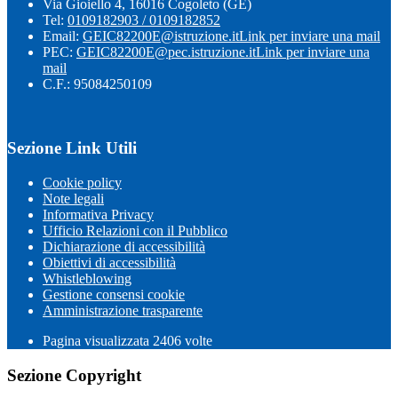
Via Gioiello 4, 16016 Cogoleto (GE)
Tel:
0109182903 / 0109182852
Email:
GEIC82200E@istruzione.it
Link per inviare una mail
PEC:
GEIC82200E@pec.istruzione.it
Link per inviare una
mail
C.F.: 95084250109
Sezione Link Utili
Cookie policy
Note legali
Informativa Privacy
Ufficio Relazioni con il Pubblico
Dichiarazione di accessibilità
Obiettivi di accessibilità
Whistleblowing
Gestione consensi cookie
Amministrazione trasparente
Pagina visualizzata
2406
volte
Sezione Copyright