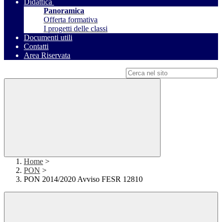
Didattica
Panoramica
Offerta formativa
I progetti delle classi
Documenti utili
Contatti
Area Riservata
Campo di ricerca per le pagine del sito
Home
>
PON
>
PON 2014/2020 Avviso FESR 12810