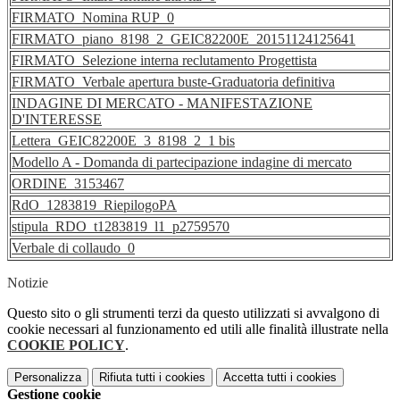
FIRMATO_Nomina RUP_0
FIRMATO_piano_8198_2_GEIC82200E_20151124125641
FIRMATO_Selezione interna reclutamento Progettista
FIRMATO_Verbale apertura buste-Graduatoria definitiva
INDAGINE DI MERCATO - MANIFESTAZIONE
D'INTERESSE
Lettera_GEIC82200E_3_8198_2_1 bis
Modello A - Domanda di partecipazione indagine di mercato
ORDINE_3153467
RdO_1283819_RiepilogoPA
stipula_RDO_t1283819_l1_p2759570
Verbale di collaudo_0
Notizie
Questo sito o gli strumenti terzi da questo utilizzati si avvalgono di
cookie necessari al funzionamento ed utili alle finalità illustrate nella
COOKIE POLICY
.
Personalizza
Rifiuta tutti
i cookies
Accetta tutti
i cookies
Gestione cookie