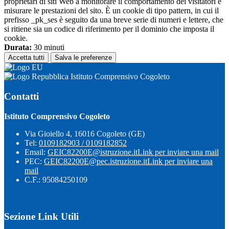
proprietari di siti Web a monitorare il comportamento dei visitatori e
misurare le prestazioni del sito. È un cookie di tipo pattern, in cui il
prefisso _pk_ses è seguito da una breve serie di numeri e lettere, che
si ritiene sia un codice di riferimento per il dominio che imposta il
cookie.
Durata:
30 minuti
Accetta tutti
Salva le preferenze
Istituto Comprensivo Cogoleto
Contatti
Istituto Comprensivo Cogoleto
Via Gioiello 4, 16016 Cogoleto (GE)
Tel:
0109182903 / 0109182852
Email:
GEIC82200E@istruzione.it
Link per inviare una mail
PEC:
GEIC82200E@pec.istruzione.it
Link per inviare una
mail
C.F.: 95084250109
Sezione Link Utili