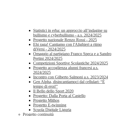
Statistici in erba: un approccio all’indagine su
bullismo e cyberbullismo - a.s. 2024/2025
Progetto nazionale Renzo Rossi - 2025
Ehi raga! Cantiamo con l'Alighieri a ritmo
diVersi - 2024/2025
Omaggio al partigiano Franco Speca e a Sandro
Pertini 2024/2025
Competizioni Sportive Scolastiche 2024/2025
Progetto accoglienza alunni francesi a.s.
2024/2025
Incontro con Gilberto Salmoni a.s. 2023/2024
Gen Alpha, disincantiamoci dal cellulari: “È
tempo di eroi!”
Il Bello dello Sport 2020
Progetto: Dalla Porta al Castello
Progetto Mithos
Progetto E-twinning
Scuola Digitale Liguria
Progetto continuità