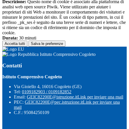
Descrizione:
Questo nome di cookie è associato alla piattaforma di
analisi web open source Piwik. Viene utilizzato per aiutare i
proprietari di siti Web a monitorare il comportamento dei visitatori e
misurare le prestazioni del sito. È un cookie di tipo pattern, in cui il
prefisso _pk_ses è seguito da una breve serie di numeri e lettere, che
si ritiene sia un codice di riferimento per il dominio che imposta il
cookie.
Durata:
30 minuti
Accetta tutti
Salva le preferenze
Istituto Comprensivo Cogoleto
Contatti
Istituto Comprensivo Cogoleto
Via Gioiello 4, 16016 Cogoleto (GE)
Tel:
0109182903 / 0109182852
Email:
GEIC82200E@istruzione.it
Link per inviare una mail
PEC:
GEIC82200E@pec.istruzione.it
Link per inviare una
mail
C.F.: 95084250109