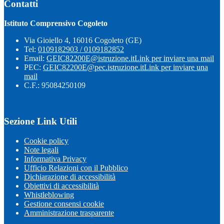
Contatti
Istituto Comprensivo Cogoleto
Via Gioiello 4, 16016 Cogoleto (GE)
Tel:
0109182903 / 0109182852
Email:
GEIC82200E@istruzione.it
Link per inviare una mail
PEC:
GEIC82200E@pec.istruzione.it
Link per inviare una
mail
C.F.: 95084250109
Sezione Link Utili
Cookie policy
Note legali
Informativa Privacy
Ufficio Relazioni con il Pubblico
Dichiarazione di accessibilità
Obiettivi di accessibilità
Whistleblowing
Gestione consensi cookie
Amministrazione trasparente