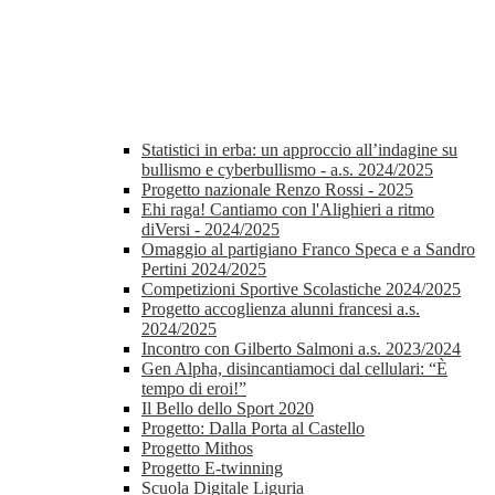
Statistici in erba: un approccio all’indagine su
bullismo e cyberbullismo - a.s. 2024/2025
Progetto nazionale Renzo Rossi - 2025
Ehi raga! Cantiamo con l'Alighieri a ritmo
diVersi - 2024/2025
Omaggio al partigiano Franco Speca e a Sandro
Pertini 2024/2025
Competizioni Sportive Scolastiche 2024/2025
Progetto accoglienza alunni francesi a.s.
2024/2025
Incontro con Gilberto Salmoni a.s. 2023/2024
Gen Alpha, disincantiamoci dal cellulari: “È
tempo di eroi!”
Il Bello dello Sport 2020
Progetto: Dalla Porta al Castello
Progetto Mithos
Progetto E-twinning
Scuola Digitale Liguria