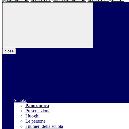
close
Scuola
Panoramica
Presentazione
I luoghi
Le persone
I numeri della scuola