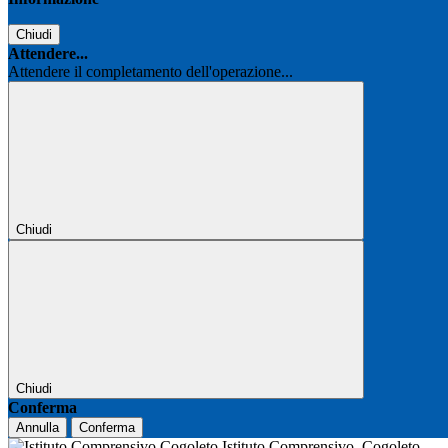
Chiudi
Attendere...
Attendere il completamento dell'operazione...
Chiudi
Chiudi
Conferma
Annulla
Conferma
Istituto Comprensivo
Cogoleto