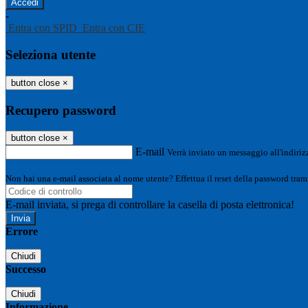
-
Entra con SPID
Entra con CIE
Seleziona utente
button close
×
Recupero password
button close
×
E-mail
Verrà inviato un messaggio all'indirizz
Non hai una e-mail associata al nome utente? Effettua il reset della password tram
E-mail inviata, si prega di controllare la casella di posta elettronica!
Errore
Chiudi
Successo
Chiudi
Informazione