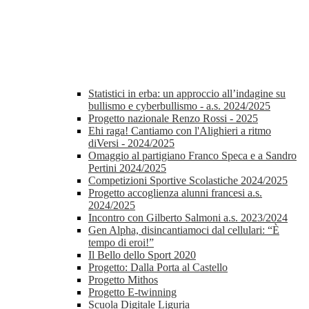
Statistici in erba: un approccio all’indagine su
bullismo e cyberbullismo - a.s. 2024/2025
Progetto nazionale Renzo Rossi - 2025
Ehi raga! Cantiamo con l'Alighieri a ritmo
diVersi - 2024/2025
Omaggio al partigiano Franco Speca e a Sandro
Pertini 2024/2025
Competizioni Sportive Scolastiche 2024/2025
Progetto accoglienza alunni francesi a.s.
2024/2025
Incontro con Gilberto Salmoni a.s. 2023/2024
Gen Alpha, disincantiamoci dal cellulari: “È
tempo di eroi!”
Il Bello dello Sport 2020
Progetto: Dalla Porta al Castello
Progetto Mithos
Progetto E-twinning
Scuola Digitale Liguria