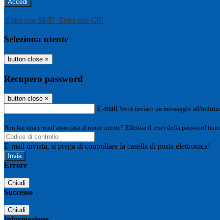
-
Entra con SPID
Entra con CIE
Seleziona utente
button close
×
Recupero password
button close
×
E-mail
Verrà inviato un messaggio all'indirizz
Non hai una e-mail associata al nome utente? Effettua il reset della password tram
E-mail inviata, si prega di controllare la casella di posta elettronica!
Errore
Chiudi
Successo
Chiudi
Informazione