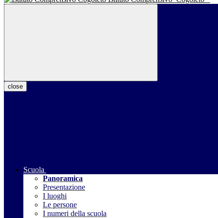
close
Scuola
Panoramica
Presentazione
I luoghi
Le persone
I numeri della scuola