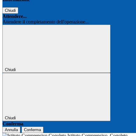
Chiudi
Attendere...
Attendere il completamento dell'operazione...
Chiudi
Chiudi
Conferma
Annulla
Conferma
Istituto Comprensivo
Cogoleto