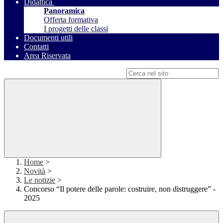
Didattica
Panoramica
Offerta formativa
I progetti delle classi
Documenti utili
Contatti
Area Riservata
Campo di ricerca per le pagine del sito
Home
>
Novità
>
Le notizie
>
Concorso “Il potere delle parole: costruire, non distruggere” -
2025