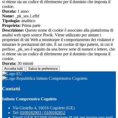
si ritiene sia un codice di riferimento per il dominio che imposta il
cookie.
Durata:
1 anno
Nome:
_pk_ses.1.efbf
Tipologia:
analitico
Proprieta:
Prima parte
Descrizione:
Questo nome di cookie è associato alla piattaforma di
analisi web open source Piwik. Viene utilizzato per aiutare i
proprietari di siti Web a monitorare il comportamento dei visitatori e
misurare le prestazioni del sito. È un cookie di tipo pattern, in cui il
prefisso _pk_ses è seguito da una breve serie di numeri e lettere, che
si ritiene sia un codice di riferimento per il dominio che imposta il
cookie.
Durata:
30 minuti
Accetta tutti
Salva le preferenze
Istituto Comprensivo Cogoleto
Contatti
Istituto Comprensivo Cogoleto
Via Gioiello 4, 16016 Cogoleto (GE)
Tel:
0109182903 / 0109182852
Email:
GEIC82200E@istruzione.it
Link per inviare una mail