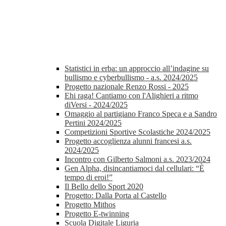
Statistici in erba: un approccio all’indagine su
bullismo e cyberbullismo - a.s. 2024/2025
Progetto nazionale Renzo Rossi - 2025
Ehi raga! Cantiamo con l'Alighieri a ritmo
diVersi - 2024/2025
Omaggio al partigiano Franco Speca e a Sandro
Pertini 2024/2025
Competizioni Sportive Scolastiche 2024/2025
Progetto accoglienza alunni francesi a.s.
2024/2025
Incontro con Gilberto Salmoni a.s. 2023/2024
Gen Alpha, disincantiamoci dal cellulari: “È
tempo di eroi!”
Il Bello dello Sport 2020
Progetto: Dalla Porta al Castello
Progetto Mithos
Progetto E-twinning
Scuola Digitale Liguria