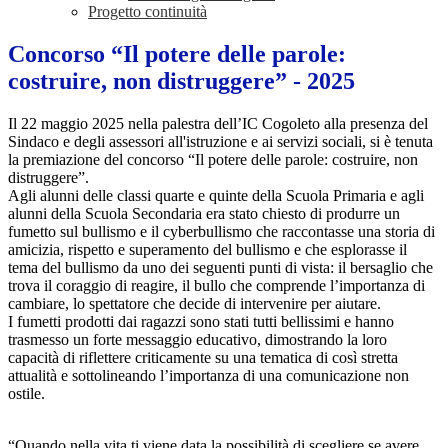
Progetto continuità
Concorso “Il potere delle parole:
costruire, non distruggere” - 2025
Il 22 maggio 2025 nella palestra dell’IC Cogoleto alla presenza del
Sindaco e degli assessori all'istruzione e ai servizi sociali, si è tenuta
la premiazione del concorso “Il potere delle parole: costruire, non
distruggere”.
Agli alunni delle classi quarte e quinte della Scuola Primaria e agli
alunni della Scuola Secondaria era stato chiesto di produrre un
fumetto sul bullismo e il cyberbullismo che raccontasse una storia di
amicizia, rispetto e superamento del bullismo e che esplorasse il
tema del bullismo da uno dei seguenti punti di vista: il bersaglio che
trova il coraggio di reagire, il bullo che comprende l’importanza di
cambiare, lo spettatore che decide di intervenire per aiutare.
I fumetti prodotti dai ragazzi sono stati tutti bellissimi e hanno
trasmesso un forte messaggio educativo, dimostrando la loro
capacità di riflettere criticamente su una tematica di così stretta
attualità e sottolineando l’importanza di una comunicazione non
ostile.
“Quando nella vita ti viene data la possibilità di scegliere se avere